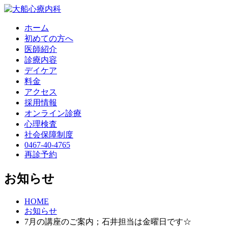
ホーム
初めての方へ
医師紹介
診療内容
デイケア
料金
アクセス
採用情報
オンライン診療
心理検査
社会保障制度
0467-40-4765
再診予約
お知らせ
HOME
お知らせ
7月の講座のご案内；石井担当は金曜日です☆