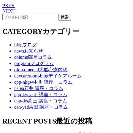
PREV
NEXT
CATEGORY
カテゴリー
blog
ブログ
news
お知らせ
column
院長コラム
program
プログラム
ofuna-mental
大船心療内科
daycareroom-blog
デイケアルーム
cpp-nkgw
中川 講座・コラム
ns-isi
石井 講座・コラム
cpp-leo
レオ 講座・コラム
cpp-tks
高士 講座・コラム
can-ysd
吉田 講座・コラム
RECENT POSTS
最近の投稿