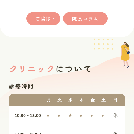
ご挨拶
院長コラム
クリニック
について
診療時間
月
火
水
木
金
土
日
●
●
★
●
●
●
休
10:00～12:00