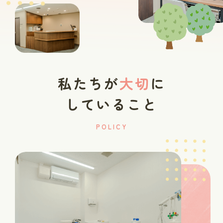
私たちが
大切
に
していること
POLICY